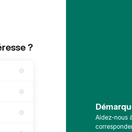
éresse ?
Démarqu
Aidez-nous à 
corresponden